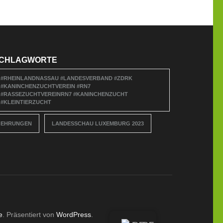
CHLAGWORTE
#RHEINLANDNASSAU #LANDESVERBAND #ZDRK
#KANINCHENZUCHTVEREIN #RN7
#RASSEZUCHTVEREINRN7 #KANINCHENZUCHT
#KLEINTIERZUCHT
EHRUNGEN
LANDESSCHAU LUXEMBURG 2023
e
. Präsentiert von
WordPress
.