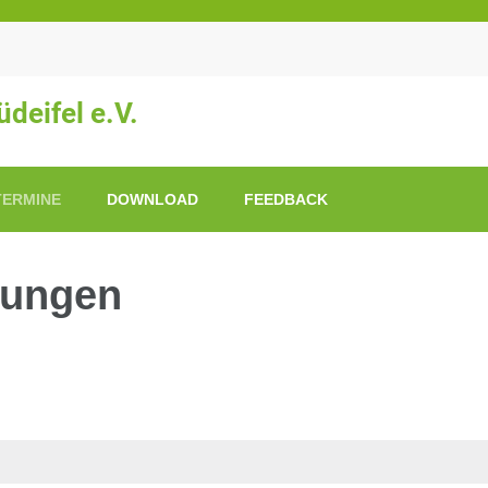
deifel e.V.
TERMINE
DOWNLOAD
FEEDBACK
tungen