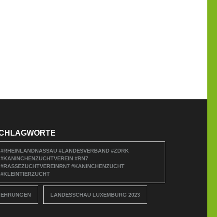
CHLAGWORTE
#RHEINLANDNASSAU #LANDESVERBAND #ZDRK
#KANINCHENZUCHTVEREIN #RN7
#RASSEZUCHTVEREINRN7 #KANINCHENZUCHT
#KLEINTIERZUCHT
EHRUNGEN
LANDESSCHAU LUXEMBURG 2023