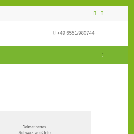
+49 6551/980744
Dalmatinerrex
Schwarz-weiß
I
nfo