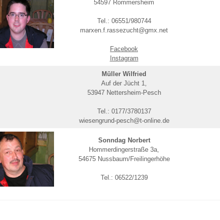
54597 Rommersheim
Tel.: 06551/980744
marxen.f.rassezucht@gmx.net
Facebook
Instagram
Müller Wilfried
Auf der Jücht 1,
53947 Nettersheim-Pesch
Tel.: 0177/3780137
wiesengrund-pesch@t-online.de
Sonndag Norbert
Hommerdingerstraße 3a,
54675 Nussbaum/Freilingerhöhe
Tel.: 06522/1239