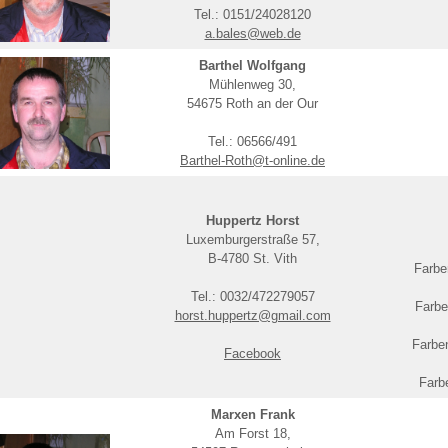
Tel.: 0151/24028120
a.bales@web.de
Barthel Wolfgang
Mühlenweg 30,
54675 Roth an der Our
Tel.: 06566/491
Barthel-Roth@t-online.de
Huppertz Horst
Luxemburgerstraße 57,
B-4780 St. Vith
Farbe
Tel.: 0032/472279057
Farbe
horst.huppertz@gmail.com
Farbe
Facebook
Farb
Marxen Frank
Am Forst 18,