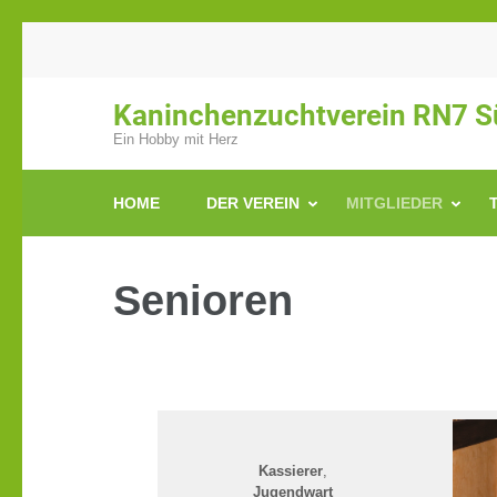
Zum
Inhalt
springen
Kaninchenzuchtverein RN7 Sü
(Enter
Ein Hobby mit Herz
drücken)
HOME
DER VEREIN
MITGLIEDER
Senioren
Kassierer
,
Jugendwart