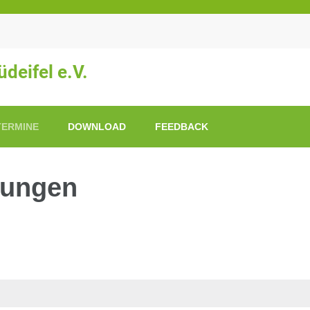
deifel e.V.
TERMINE
DOWNLOAD
FEEDBACK
tungen