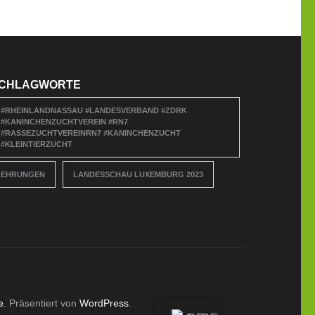
CHLAGWORTE
#RHEINLANDNASSAU #LANDESVERBAND #ZDRK
#KANINCHENZUCHTVEREIN #RN7
#RASSEZUCHTVEREINRN7 #KANINCHENZUCHT
#KLEINTIERZUCHT
EHRUNGEN
LANDESSCHAU LUXEMBURG 2023
e
. Präsentiert von
WordPress
.