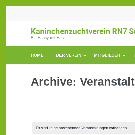
Zum
Inhalt
springen
Kaninchenzuchtverein RN7 Sü
(Enter
Ein Hobby mit Herz
drücken)
HOME
DER VEREIN
MITGLIEDER
Archive:
Veranstal
Es sind keine anstehenden Veranstaltungen vorhanden.